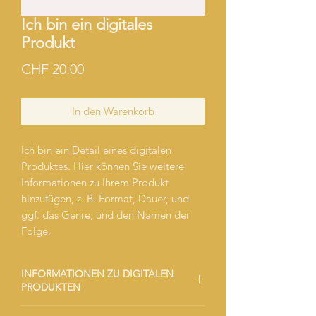
Ich bin ein digitales
Produkt
Preis
CHF 20.00
In den Warenkorb
Ich bin ein Detail eines digitalen
Produktes. Hier können Sie weitere
Informationen zu Ihrem Produkt
hinzufügen, z. B. Format, Dauer, und
ggf. das Genre, und den Namen der
Folge.
INFORMATIONEN ZU DIGITALEN
PRODUKTEN
Ich bin ein Detail eines digitalen