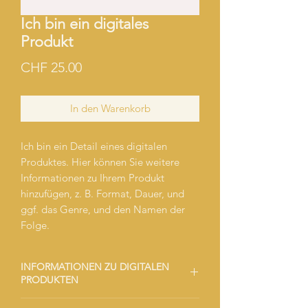
Ich bin ein digitales
Produkt
Preis
CHF 25.00
In den Warenkorb
Ich bin ein Detail eines digitalen
Produktes. Hier können Sie weitere
Informationen zu Ihrem Produkt
hinzufügen, z. B. Format, Dauer, und
ggf. das Genre, und den Namen der
Folge.
INFORMATIONEN ZU DIGITALEN
PRODUKTEN
Ich bin ein Detail eines digitalen